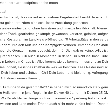
t when there are foodprints on the moon
Papa!
schichte ist, dass sie auf einer wahren Begebenheit beruht. In eine
mut gelebt, trotzdem eine schulische Ausbildung genossen.
n unbekanntes Land, ohne familiären und finanziellen Rückhalt. Allei
einer Fabrik gearbeitet, gekämpft, gewonnen, verloren, gefallen, aufg
ische Restaurant im Landkreis eröffnet, ca. 70 Arbeitsplätze in den ve
e erlebt. Nie den Mut und den Kampfgeist verloren. Immer die Dankbark
ber die Grenzen hinaus gedacht, denn für Dich gab es keine. „Alles ist
n guter Mensch. Gib auch in Momenten, in denen Du nicht viel hast. Gut
ein Leben ein Chaos ist. Alles kommt wie es kommen muss und zu De
esundheit, sie ist das kostbarste was wir besitzen. Lass Neider neidisch
Dich lieben und schätzen. Chill Dein Leben und bleib ruhig, Aufregung
. Gib ihnen keinen Raum. „
t Du mir denn da gelehrt bitte?! Sie haben mich so unendlich stark gem
um Heilbronn – in jene Region in der Du vor 40 Jahren mit Deinen 25 
Wo Du als kleiner Junge noch nicht einmal ein Spielzeug Auto hattest
weinen und kann meine Tränen auch nicht mehr zurück halten. Denn es i