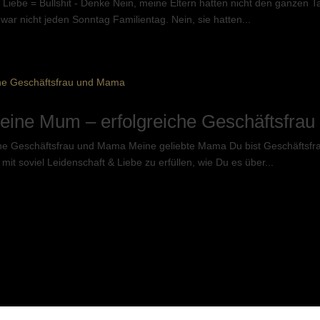
be = Bullshit - Denke Nein, meine Eltern hatten nicht den ganzen Tag 
r nicht jeden Sonntag Familientag. Nein, sie hatten...
eine Mum – erfolgreiche Geschäftsfra
e Geschäftsfrau und Mama Meine geliebte Mama Du bist Geschäftsfra
mit soviel Leidenschaft & Liebe zu erfüllen, wie Du es über...