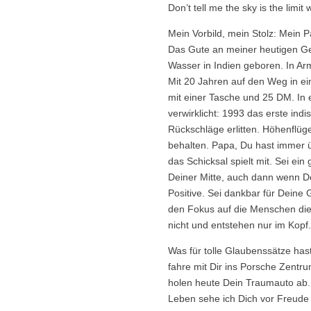
Don’t tell me the sky is the limi
Mein Vorbild, mein Stolz: Mein 
Das Gute an meiner heutigen Ge
Wasser in Indien geboren. In Ar
Mit 20 Jahren auf den Weg in ei
mit einer Tasche und 25 DM. In 
verwirklicht: 1993 das erste ind
Rückschläge erlitten. Höhenflüg
behalten. Papa, Du hast immer ü
das Schicksal spielt mit. Sei ei
Deiner Mitte, auch dann wenn D
Positive. Sei dankbar für Deine G
den Fokus auf die Menschen die 
nicht und entstehen nur im Kopf
Was für tolle Glaubenssätze has
fahre mit Dir ins Porsche Zentr
holen heute Dein Traumauto ab. 
Leben sehe ich Dich vor Freude 