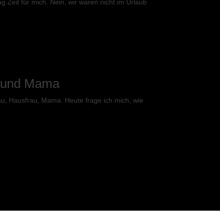
Zeit für mich. Nein, wir waren nicht im Urlaub
u und Mama
u, Hausfrau, Mama. Heute frage ich mich, wie