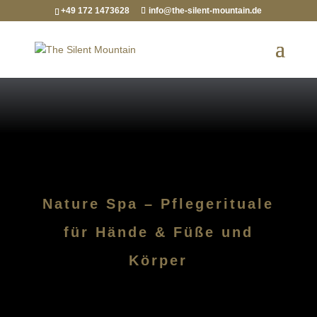
+49 172 1473628
info@the-silent-mountain.de
Nature Spa – Pflegerituale
für Hände & Füße und
Körper