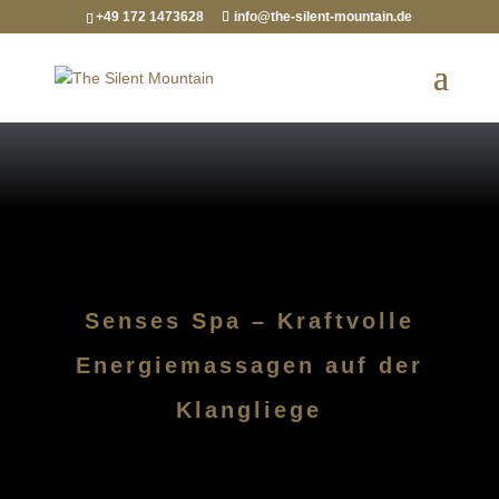
+49 172 1473628
info@the-silent-mountain.de
Senses Spa – Kraftvolle
Energiemassagen auf der
Klangliege